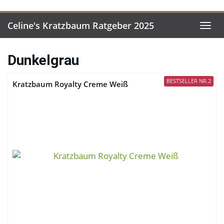
Skip to main content
Celine's Kratzbaum Ratgeber 2025
Togg
Dunkelgrau
BESTSELLER NR.2
Kratzbaum Royalty Creme Weiß